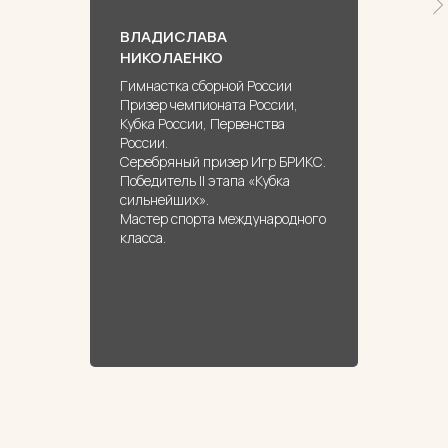
ВЛАДИСЛАВА
НИКОЛАЕНКО
Гимнастка сборной России
Призер чемпионата России,
Кубка России, Первенства
России.
Серебряный призер Игр БРИКС.
Победитель II этапа «Кубка
сильнейших».
Мастер спорта международного
класса.