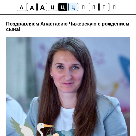
A
A
Новости
A
Ц
Ц
Ц
Поздравляем Анастасию Чижевскую с рождением
сына!