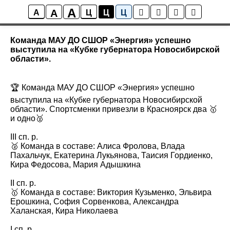
A
A
Новости
A
Ц
Ц
Ц
Команда МАУ ДО СШОР «Энергия» успешно
выступила на «Кубке губернатора Новосибирской
области».
🏆 Команда МАУ ДО СШОР «Энергия» успешно
выступила на «Кубке губернатора Новосибирской
области». Спортсменки привезли в Красноярск два 🥇
и одно🥈
III сп. р.
🥈 Команда в составе: Алиса Фролова, Влада
Пахальчук, Екатерина Лукьянова, Таисия Гордиенко,
Кира Федосова, Мария Адышкина
II сп. р.
🥇 Команда в составе: Виктория Кузьменко, Эльвира
Ерошкина, София Сорвенкова, Александра
Халанская, Кира Николаева
I сп. р.