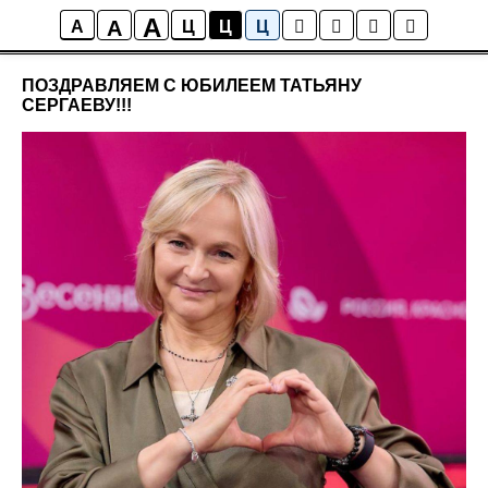
A
A
Новости
A
Ц
Ц
Ц
ПОЗДРАВЛЯЕМ С ЮБИЛЕЕМ ТАТЬЯНУ
СЕРГАЕВУ!!!