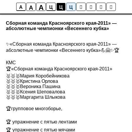
A
A
Новости
A
Ц
Ц
Ц
Сборная команда Красноярского края-2011» —
абсолютные чемпионки «Весеннего кубка»
✨«Сборная команда Красноярского края-2011» —
абсолютные чемпионки «Весеннего кубка»💪🤗✨🏆
КМС
🏆«Сборная команда Красноярского края-2011»
🥇🥇🥇Мария Коробейникова
🥇🥇🥇Кристина Орлова
🥇🥇🥇Вероника Пашина
🥇🥇🥇Ксения Шеповалова
🥇🥇🥇Маргарита Шлыкова
🏆групповое многоборье,
🏆 упражнение с пятью лентами
🏆 упражнение с пятью мячами