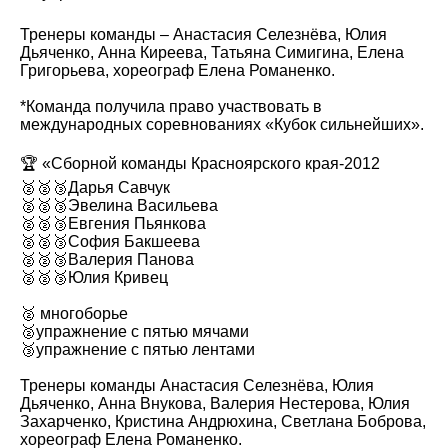
Тренеры команды – Анастасия Селезнёва, Юлия
Дьяченко, Анна Киреева, Татьяна Симигина, Елена
Григорьева, хореограф Елена Романенко.
*Команда получила право участвовать в
международных соревнованиях «Кубок сильнейших».
🏆 «Сборной команды Красноярского края-2012
🥈🥈🥉Дарья Савчук
🥈🥈🥉Эвелина Васильева
🥈🥈🥉Евгения Пьянкова
🥈🥈🥉София Бакшеева
🥈🥈🥉Валерия Панова
🥈🥈🥉Юлия Кривец
🥈 многоборье
🥈упражнение с пятью мячами
🥉упражнение с пятью лентами
Тренеры команды Анастасия Селезнёва, Юлия
Дьяченко, Анна Внукова, Валерия Нестерова, Юлия
Захарченко, Кристина Андрюхина, Светлана Боброва,
хореограф Елена Романенко.